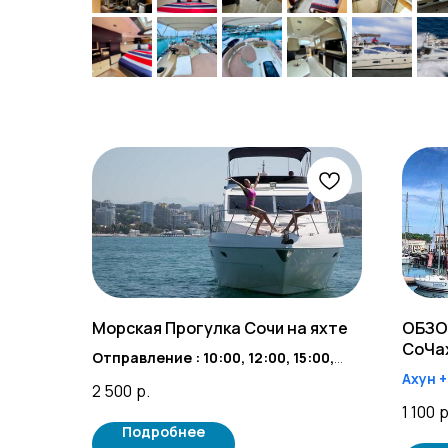
Морская Прогулка Сочи на яхте
ОБЗО
СоЧах
Отправление : 10:00, 12:00, 15:00,
17:00, 18:00
Ахун 
2 500
р.
с Июня месяца 2026г + 19:00, 20:00,
Отпра
1 100
р
21:00
Подробнее