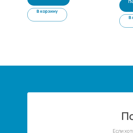
П
В корзину
В
П
Если хот