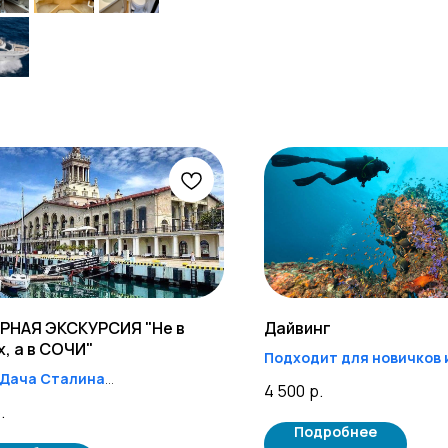
РНАЯ ЭКСКУРСИЯ "Не в
Дайвинг
, а в СОЧИ"
Подходит для новичков 
+Дача Сталина
Отправление:
9:00, 12:00
4 500
р.
вление
в
12:50
.
Подробнее