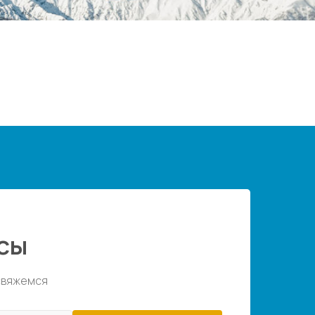
сы
 свяжемся