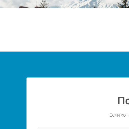
П
Если хот