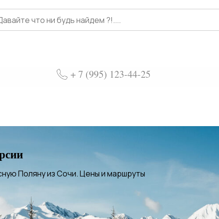
+ 7 (995) 123-44-25
рсии
сную Поляну из Сочи. Цены и маршруты