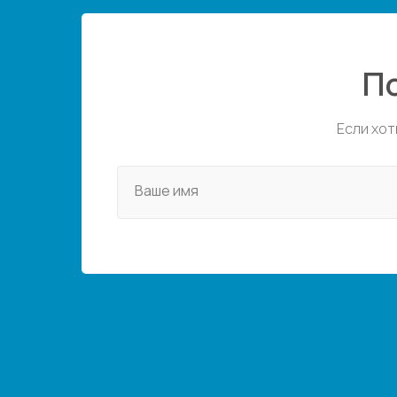
П
Если хот
Ваше имя