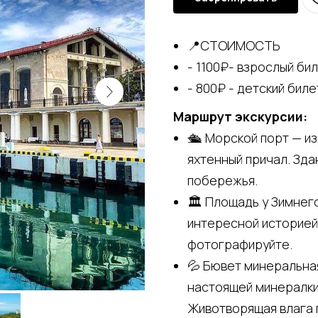
📍СТОИМОСТЬ
- 1100₽- взрослый би
- 800₽ - детский биле
Маршрут экскурсии:
🛳 Морской порт — и
яхтенный причал. Зд
побережья.⠀
🏛 Площадь у Зимнег
интересной историей
фотографируйте.⠀
💦 Бювет минеральная
настоящей минералки.
Животворящая влага 