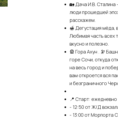
🏡 Дача И.В. Сталина
люди прошедшей эпох
расскажем.⠀
🍯 Дегустация мёда, 
Любимая часть всех т
вкусно и полезно.
🎡 Гора Ахун . 🔭 Ба
горе Сочи, откуда о
на весь город и поб
вам откроется вся па
и безграничного Черн
📍 Старт: ежедневно
- 12:50 от Ж/Д вокза
- 13:00 от Морпорта 