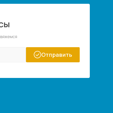
сы
 свяжемся
Отправить